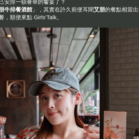
己安排一頓奢華的饗宴了？
朋牛排餐酒館
」，其實在許久前便耳聞
艾朋
的餐點相當出
來點 Girls’Talk。