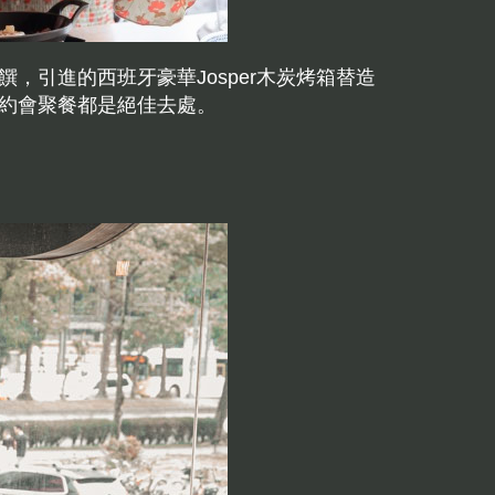
引進的西班牙豪華Josper木炭烤箱替造
約會聚餐都是絕佳去處。