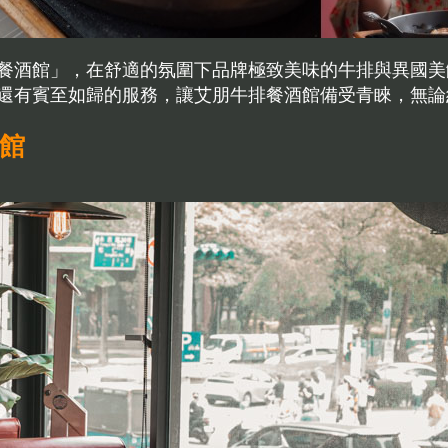
餐酒館」，在舒適的氛圍下品牌極致美味的牛排與異國美饌，
還有賓至如歸的服務，讓艾朋牛排餐酒館備受青睞，無論
酒館