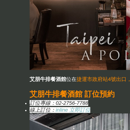
艾朋牛排餐酒館
位在
捷運市政府站4號出口
艾朋牛排餐酒館 訂位預約
訂位專線：02-2756-7788
線上訂位：
inline 立即訂位