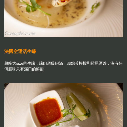
法國空運活生蠔
超級大size的生蠔，蠔肉超級飽滿，加點黃檸檬和雞尾酒醬，沒有任
何腥味只有滿口的鮮甜