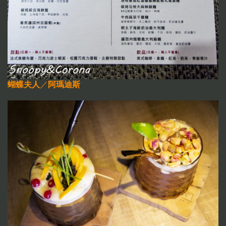
蝴蝶夫人
／
阿瑪迪斯