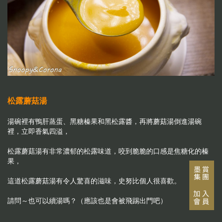
松露蘑菇湯
湯碗裡有鴨肝蒸蛋、黑糖榛果和黑松露醬，再將蘑菇湯倒進湯碗
裡，立即香氣四溢，
松露蘑菇湯有非常濃郁的松露味道，咬到脆脆的口感是焦糖化的榛
果，
這道松露蘑菇湯有令人驚喜的滋味，史努比個人很喜歡。
請問～也可以續湯嗎？（應該也是會被飛踢出門吧）