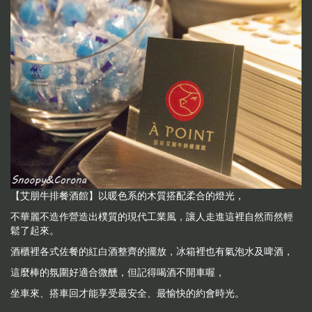
【艾朋牛排餐酒館】以暖色系的木質搭配柔合的燈光，
不華麗不造作營造出樸質的現代工業風，讓人走進這裡自然而然輕
鬆了起來。
酒櫃裡各式佐餐的紅白酒整齊的擺放，冰箱裡也有氣泡水及啤酒，
這麼棒的氛圍好適合微醺，但記得喝酒不開車喔，
坐車來、搭車回才能享受最安全、最愉快的約會時光。