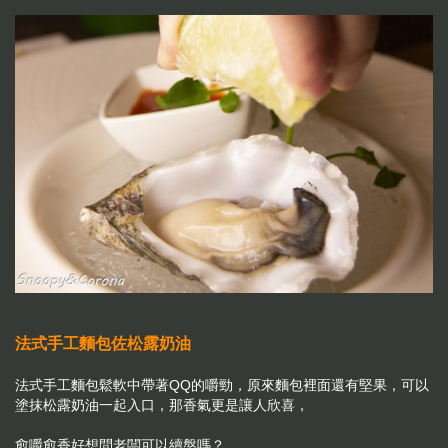
法式手工麵包佐松露奶油
法式手工麵包鬆軟中帶著QQ的嚼勁，原來麵包裡面還有堅果，可以
塗抹松露奶油一起入口，那香氣更是讓人欣喜，
愈嚼愈香好想問老闆可以續盤嗎？