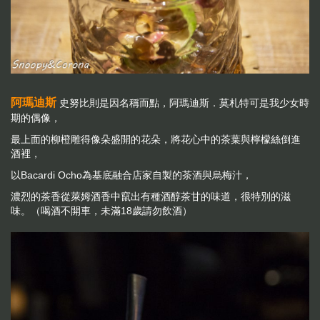
阿瑪迪斯
史努比則是因名稱而點，阿瑪迪斯．莫札特可是我少女時
期的偶像，
最上面的柳橙雕得像朵盛開的花朵，將花心中的茶葉與檸檬絲倒進
酒裡，
以Bacardi Ocho為基底融合店家自製的茶酒與烏梅汁，
濃烈的茶香從萊姆酒香中竄出有種酒醇茶甘的味道，很特別的滋
味。（喝酒不開車，未滿18歲請勿飲酒）