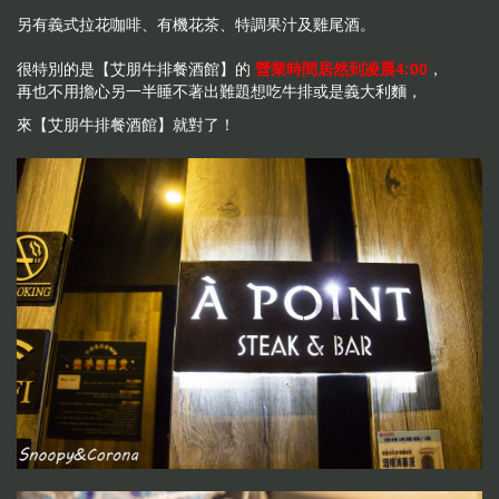
另有義式拉花咖啡、有機花茶、特調果汁及雞尾酒。
很特別的是【艾朋牛排餐酒館】的
營業時間居然到凌晨4:00
，
再也不用擔心另一半睡不著出難題想吃牛排或是義大利麵，
來【艾朋牛排餐酒館】就對了！