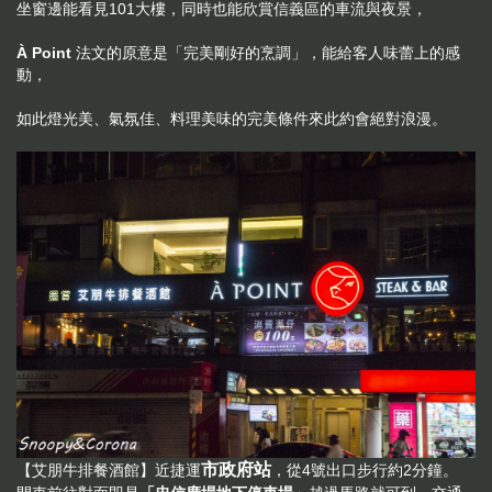
坐窗邊能看見101大樓，同時也能欣賞信義區的車流與夜景，
À Point
法文的原意是「完美剛好的烹調」，能給客人味蕾上的感
動，
如此燈光美、氣氛佳、料理美味的完美條件來此約會絕對浪漫。
市政府站
【艾朋牛排餐酒館】近捷運
，從4號出口步行約2分鐘。