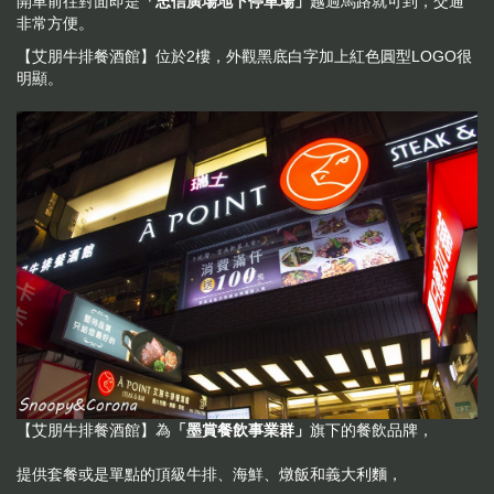
開車前往對面即是
「忠信廣場地下停車場」
越過馬路就可到，交通
非常方便。
【艾朋牛排餐酒館】位於2樓，外觀黑底白字加上紅色圓型LOGO很
明顯。
【艾朋牛排餐酒館】為
「墨賞餐飲事業群」
旗下的餐飲品牌，
提供套餐或是單點的頂級牛排、海鮮、燉飯和義大利麵，