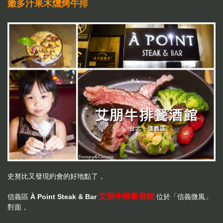
嫩多汁果木燻烤牛排
史努比又發現約會的好地點了，
艾朋牛排餐酒館
信義區
À Point Steak & Bar
位於「信義微風」
對面，