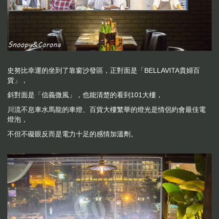
史努比幸運的坐到了靠窗沙發區，正對面是「BELLAVITA貴婦百
貨」，
斜對面是「信義微風」，也能清楚的看到101大樓，
川流不息車水馬龍的車燈、百貨大樓繁華的燈光是情侶約會最佳電
燈泡，
不但不礙眼反而是電力十足的感情加溫劑。