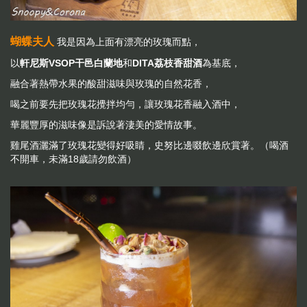
蝴蝶夫人
我是因為上面有漂亮的玫瑰而點，
以
軒尼斯
VSOP干邑白蘭地
和
DITA荔枝香甜酒
為基底，
融合著熱帶水果的酸甜滋味與玫瑰的自然花香，
喝之前要先把玫瑰花攪拌均勻，讓玫瑰花香融入酒中，
華麗豐厚的滋味像是訴說著淒美的愛情故事。
雞尾酒灑滿了玫瑰花變得好吸睛，史努比邊啜飲邊欣賞著。（喝酒
不開車，未滿18歲請勿飲酒）