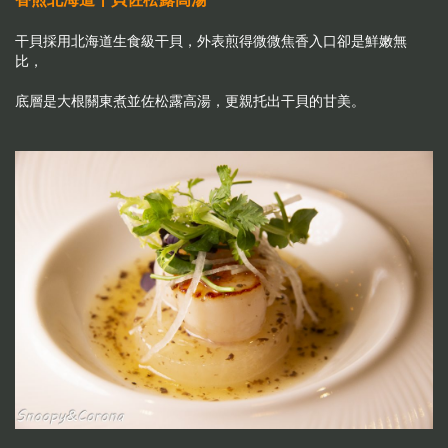
干貝採用北海道生食級干貝，外表煎得微微焦香入口卻是鮮嫩無
比，
底層是大根關東煮並佐松露高湯，更親托出干貝的甘美。