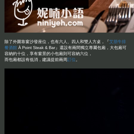
除了外圍靠窗沙發座位，也有六人、四人和雙人方桌，『
艾朋牛排
餐酒館
À Point Steak & Bar』還設有兩間獨立專屬包廂，大包廂可
容納約十位，享有窗景的小包廂則可容納六位，
而包廂都設有低消，建議提前兩周
訂位
。