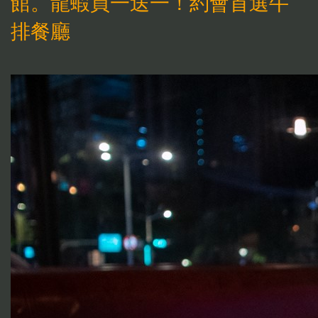
館。龍蝦買一送一！約會首選牛
排餐廳