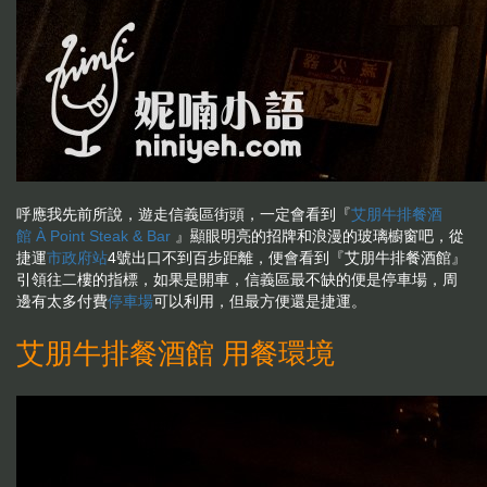
呼應我先前所說，遊走信義區街頭，一定會看到『
艾朋牛排餐酒
館 À Point Steak & Bar
』顯眼明亮的招牌和浪漫的玻璃櫥窗吧，從
捷運
市政府站
4號出口不到百步距離，便會看到『艾朋牛排餐酒館』
引領往二樓的指標，如果是開車，信義區最不缺的便是停車場，周
邊有太多付費
停車場
可以利用，但最方便還是捷運。
艾朋牛排餐酒館 用餐環境