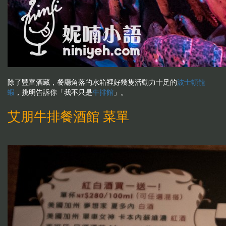
除了豐富酒藏，餐廳角落的水箱裡好幾隻活動力十足的
波士頓龍
蝦
，挑明告訴你「我不只是
牛排館
」。
艾朋牛排餐酒館 菜單