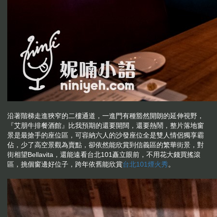
沿著階梯走進狹窄的二樓通道，一進門有種豁然開朗的延伸視野，
『艾朋牛排餐酒館』比我預期的還要開闊，還要熱鬧，整片落地窗
景是最搶手的座位區，可容納六人的沙發座位全是雙人情侶獨享霸
佔，少了高空景觀為賣點，卻依然能欣賞到信義區的繁華街景，對
街相望Bellavita，還能遠看台北101矗立眼前，不用花大錢買搖滾
區，挑個窗邊好位子，跨年依舊能欣賞
台北101煙火秀
。