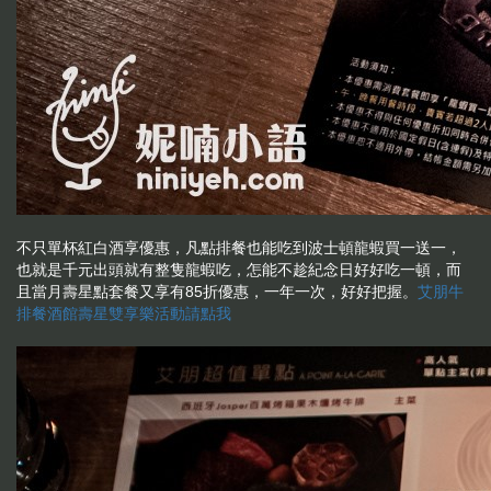
不只單杯紅白酒享優惠，凡點排餐也能吃到波士頓龍蝦買一送一，
也就是千元出頭就有整隻龍蝦吃，怎能不趁紀念日好好吃一頓，而
且當月壽星點套餐又享有85折優惠，一年一次，好好把握。
艾朋牛
排餐酒館壽星雙享樂活動請點我