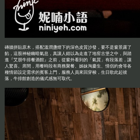
磚牆拼貼原木，搭配溫潤盞燈下的深色皮質沙發，要不是窗景露了
餡，這股神秘幽暗氣息，真讓人錯以為走進了地窖古堡之中，與踏
進『艾朋牛排餐酒館』之前，從窗外看到的「氣質」有段落差，讓
人驚喜。席間，用餐時段有商務聚餐、姊妹淘慶生、情侶約會等各
種情節設定需求的賓客上門，服務人員來回穿梭，生日歌此起彼
落，牛排館創造的儀式感無可取代。