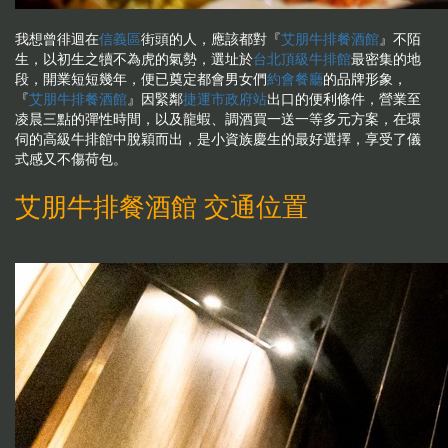
我想曾徘迴在
信義區
街頭的人，應該都對『
艾朋牛排餐酒館
』不陌
生，以初生之犢不為虎的氣勢，選址於
台北頂級牛排館
最密集的地
段，開業短短幾年，便已奠定都會男女們
約會餐廳
的品牌形象，
『
艾朋牛排餐酒館
』因緊鄰
捷運市政府站
出口的便利條件，營業至
凌晨三點的彈性時間，以及龍蝦、調酒買一送一等多元方案，在環
伺的高級牛排館中脫穎而出，是小資族慶生的最好選擇，享受了儀
式感又不傷荷包。
艾朋牛排餐酒館 交通位置