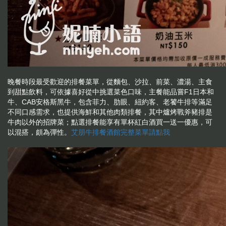
晚餐時段最受歡迎的排餐菜單，從麵包、沙拉、前菜、濃湯、主食
到甜點飲料，可依據喜好從中挑選菜色口味，主餐能品嘗F1日本和
牛、CAB安格斯黑牛，包含菲力、肋眼、紐約客、老饕牛排等滿足
不同口感需求，也提供海鮮和其他肉類排餐，其中爐烤戰斧豬排是
牛肉以外的招牌菜；點選排餐能享有單杯紅白酒買一送一優惠，可
以混搭，頗為彈性。
艾朋牛排餐酒館完整菜單請點我