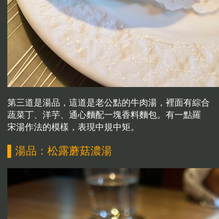
第三道是湯品，這道是老公點的牛肉湯，裡面有綜合
蔬菜丁、洋芋、通心麵配一塊香料麵包。有一點羅
宋湯作法的模樣，表現中規中矩。
▌湯品：松露蘑菇濃湯