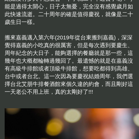
能是過得太開心，日子太無憂，完全沒有感覺歲月如
此快速流逝。二十周年的確是值得慶祝，就像是二十
歲生日一樣。
搬來嘉義邁入第六年(2019年從台東搬到嘉義)，深深
覺得嘉義的小吃真的很厲害，但是每次遇到要慶生、
周年紀念的大日子，能夠選擇的餐廳就是那一些，這
幾年也大概都輪轉過幾回了。最遺憾的就是在嘉義沒
有高級牛排館或者頂級牛排館，想要吃都得到高雄、
台中或者台北。這一次因為要慶祝結婚周年，我們選
擇台北艾朋牛排餐酒館來個久違的約會，而且剛好這
一天老公不用上班，真的太剛好了!!!