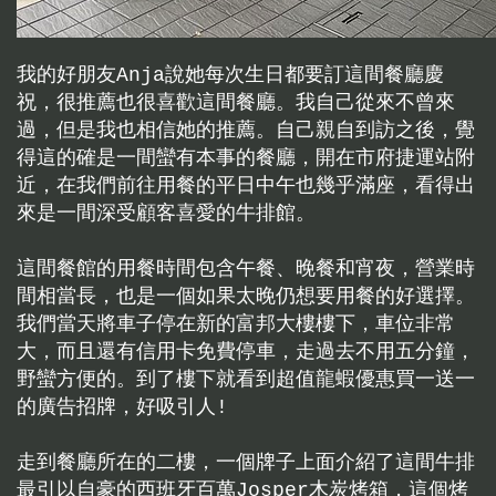
我的好朋友Anja說她每次生日都要訂這間餐廳慶
祝，很推薦也很喜歡這間餐廳。我自己從來不曾來
過，但是我也相信她的推薦。自己親自到訪之後，覺
得這的確是一間蠻有本事的餐廳，開在市府捷運站附
近，在我們前往用餐的平日中午也幾乎滿座，看得出
來是一間深受顧客喜愛的牛排館。
這間餐館的用餐時間包含午餐、晚餐和宵夜，營業時
間相當長，也是一個如果太晚仍想要用餐的好選擇。
我們當天將車子停在新的富邦大樓樓下，車位非常
大，而且還有信用卡免費停車，走過去不用五分鐘，
野蠻方便的。到了樓下就看到超值龍蝦優惠買一送一
的廣告招牌，好吸引人!
走到餐廳所在的二樓，一個牌子上面介紹了這間牛排
最引以自豪的西班牙百萬Josper木炭烤箱，這個烤