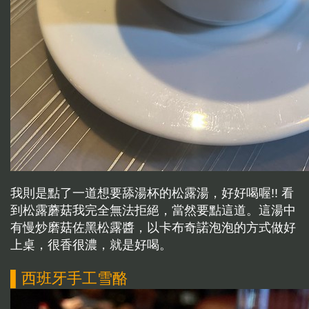
我則是點了一道想要舔湯杯的松露湯，好好喝喔!! 看
到松露蘑菇我完全無法拒絕，當然要點這道。這湯中
有慢炒磨菇佐黑松露醬，以卡布奇諾泡泡的方式做好
上桌，很香很濃，就是好喝。
▌西班牙手工雪酪