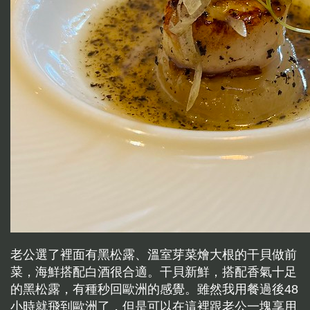
老公選了裡面有黑松露、溫室芽菜燴大根的干貝做前
菜，海鮮搭配白酒很合適。干貝新鮮，搭配香氣十足
的黑松露，有種秒回歐洲的感覺。雖然我用餐過後48
小時就飛到歐洲了，但是可以在這裡跟老公一塊享用