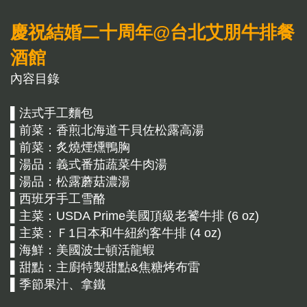
慶祝結婚二十周年@台北艾朋牛排餐
酒館
內容目錄
▌法式手工麵包
▌前菜：香煎北海道干貝佐松露高湯
▌前菜：炙燒煙燻鴨胸
▌湯品：義式番茄蔬菜牛肉湯
▌湯品：松露蘑菇濃湯
▌西班牙手工雪酪
▌主菜：USDA Prime美國頂級老饕牛排 (6 oz)
▌主菜：Ｆ1日本和牛紐約客牛排 (4 oz)
▌海鮮：美國波士頓活龍蝦
▌甜點：主廚特製甜點&焦糖烤布雷
▌季節果汁、拿鐵