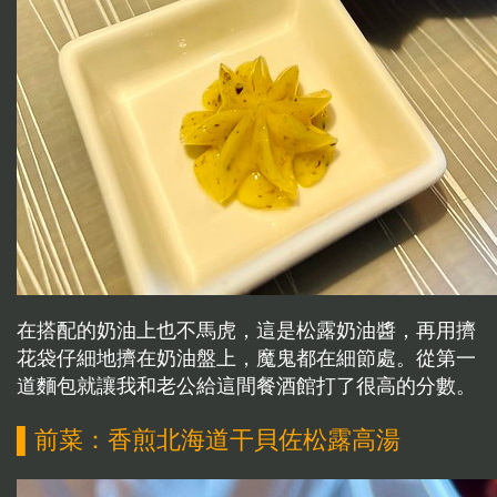
在搭配的奶油上也不馬虎，這是松露奶油醬，再用擠
花袋仔細地擠在奶油盤上，魔鬼都在細節處。從第一
道麵包就讓我和老公給這間餐酒館打了很高的分數。
▌前菜：香煎北海道干貝佐松露高湯