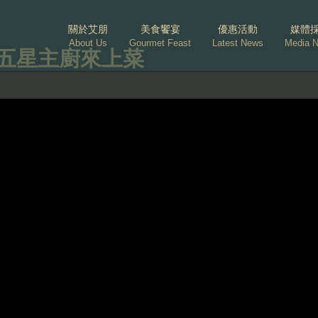
關於艾朋
美食饗宴
優惠活動
媒體
About Us
Gourmet Feast
Latest News
Media 
-五星主廚來上菜