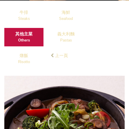
牛排
海鮮
Steaks
Seafood
其他主菜
義大利麵
Others
Pastas
燉飯
上一頁
Risotto