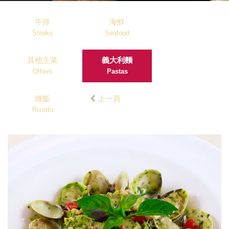
牛排
海鮮
Steaks
Seafood
其他主菜
義大利麵
Others
Pastas
燉飯
上一頁
Risotto