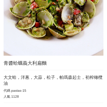
青醬蛤蠣義大利扁麵
大文蛤，洋蔥，大蒜，松子，帕瑪森起士，初榨橄欖
油
代碼
pastas-15
人氣
1128