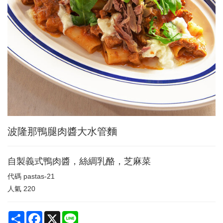
波隆那鴨腿肉醬大水管麵
自製義式鴨肉醬，絲綢乳酪，芝麻菜
代碼
pastas-21
人氣
220
Share
Facebook
X
Line