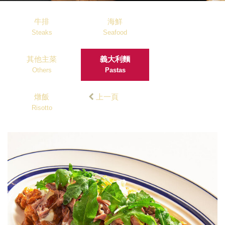
牛排
海鮮
Steaks
Seafood
其他主菜
義大利麵
Others
Pastas
燉飯
上一頁
Risotto