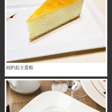
紐約起士蛋糕