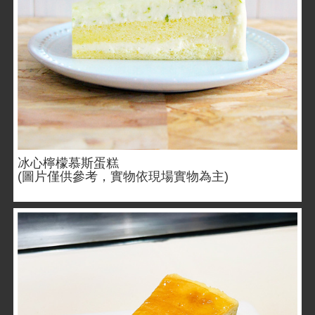
冰心檸檬慕斯蛋糕
(圖片僅供參考，實物依現場實物為主)