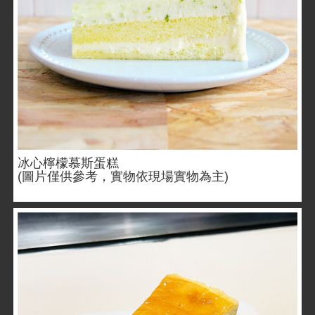
冰心檸檬慕斯蛋糕
(圖片僅供參考，實物依現場實物為主)