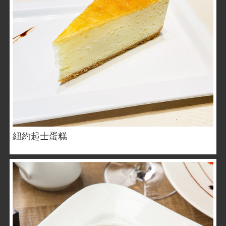
紐約起士蛋糕