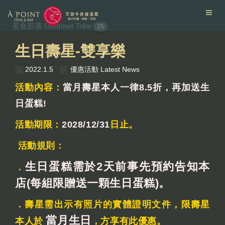
美食部落 Gourmet Tribe
25
生日壽星-雙享樂
2022.1.5
優惠活動 Latest News
活動內容：
當月壽星本人一律8.5折，再加送生
日蛋糕!
活動期限：
2028/12/31
日止。
活動規則：
生日蛋糕需於2天前事先預約告知本
．
店(每組限贈送一顆生日蛋糕)。
．壽星需出示有照片的實體證明文件，限壽星
當月生日
本人於
，方享有此優惠。