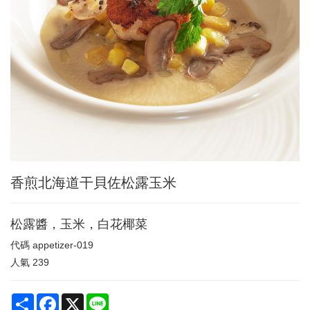
香煎北海道干貝佐松露玉米
松露醬，玉米，白花椰菜
代碼
appetizer-019
人氣
239
Share
Facebook
X
Line