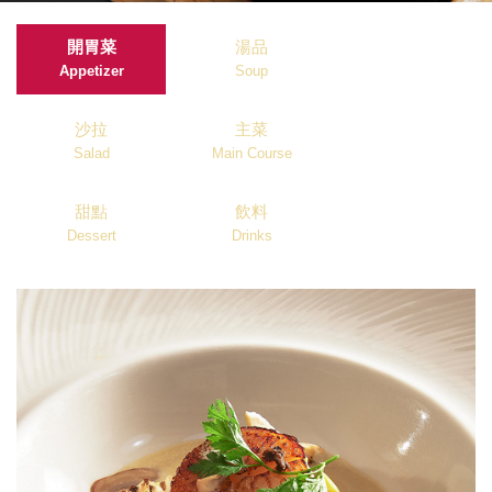
開胃菜
湯品
Appetizer
Soup
沙拉
主菜
Salad
Main Course
甜點
飲料
Dessert
Drinks