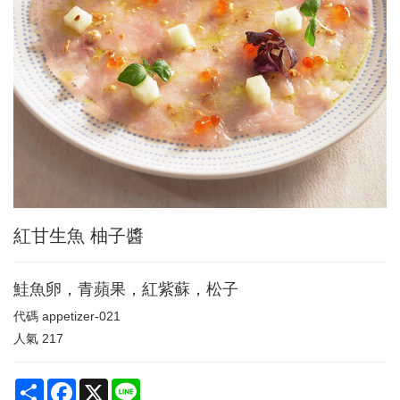
紅甘生魚 柚子醬
鮭魚卵，青蘋果，紅紫蘇，松子
代碼
appetizer-021
人氣
217
Share
Facebook
X
Line