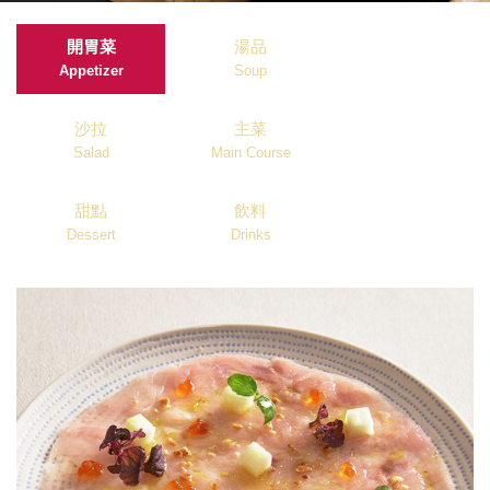
開胃菜
湯品
Appetizer
Soup
沙拉
主菜
Salad
Main Course
甜點
飲料
Dessert
Drinks