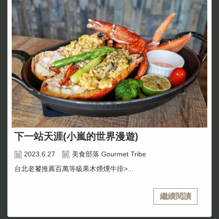
下一站天涯(小嵐的世界漫遊)
2023.6.27
美食部落 Gourmet Tribe
台北老饕推薦百萬等級果木煙燻牛排>...
繼續閱讀