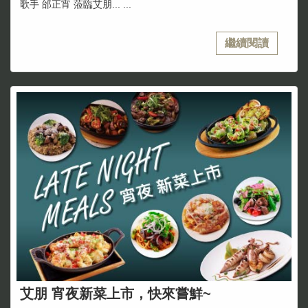
歌手 邰正宵 蒞臨艾朋... ...
繼續閱讀
艾朋 宵夜新菜上市，快來嘗鮮~